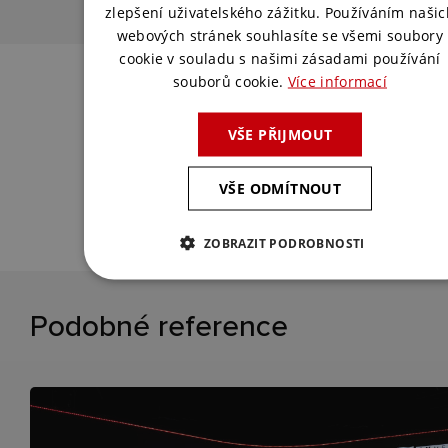
zlepšení uživatelského zážitku. Používáním našic
webových stránek souhlasíte se všemi soubory
cookie v souladu s našimi zásadami používání
Chcete podobnou akci?
souborů cookie.
Více informací
Spojte se s námi a my pro vás vymyslíme
VŠE PŘIJMOUT
to nejlepší řešení.
VŠE ODMÍTNOUT
KONTAKTUJTE NÁS
ZOBRAZIT PODROBNOSTI
Podobné reference