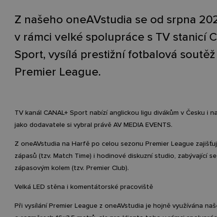
Z našeho oneAVstudia se od srpna 20
v rámci velké spolupráce s TV stanicí
Sport, vysílá prestižní fotbalová soutěž
Premier League.
TV kanál CANAL+ Sport nabízí anglickou ligu divákům v Česku i n
jako dodavatele si vybral právě AV MEDIA EVENTS.
Z
oneAVstudia
na Harfě po celou sezonu
Premier
League
zajišť
zápasů
(tzv.
Match
Time) i
hodinové
diskuzní
studio
, zabývající s
zápasovým kolem (tzv.
Premier
Club).
Velká LED stěna i komentátorské pracoviště
Při vysílání
Premier
League
z
oneAVstudia
je hojně využívána na