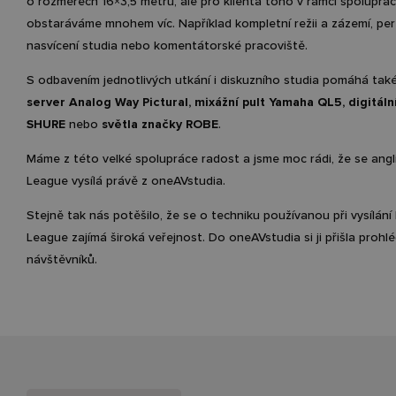
o
rozměrech 16
×
3,5 metrů,
ale pro klienta toho v rámci spoluprác
obstaráváme mnohem víc. Například
kompletní režii
a
zázemí
, pe
nasvícení studia
nebo
komentátorské pracoviště
.
S odbavením jednotlivých utkání i
diskuzního
studia pomáhá tak
server Analog
Way
Pictural
,
mixážní pult Yamaha QL5
,
digitál
SHURE
nebo
světla značky ROBE
.
Máme z této velké spolupráce radost a jsme moc rádi, že se ang
League
vysílá právě z
oneAVstudia
.
Stejně tak nás potěšilo, že se o techniku používanou při vysílání
League
zajímá široká veřejnost. Do
oneAVstudia
si ji přišla proh
návštěvníků.