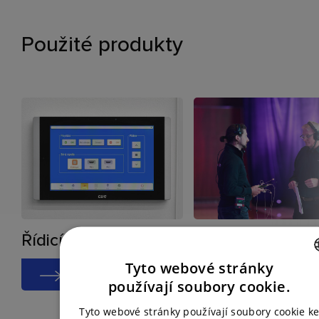
Použité produkty
Řídicí systémy
Dramaturgie
a režie
Tyto webové stránky
CZECH
používají soubory cookie.
ENGLISH
Tyto webové stránky používají soubory cookie k