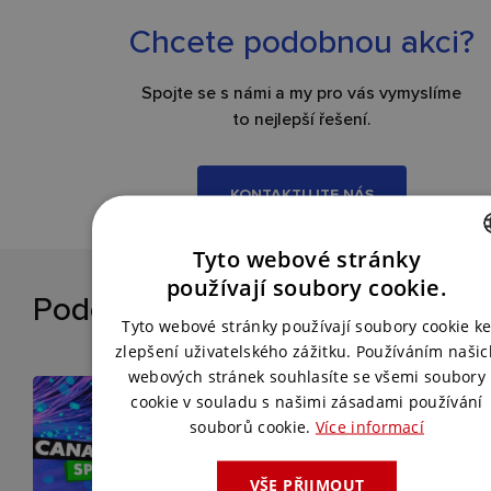
Chcete podobnou akci?
Spojte se s námi a my pro vás vymyslíme
to nejlepší řešení.
KONTAKTUJTE NÁS
Tyto webové stránky
CZECH
používají soubory cookie.
Podobné reference
ENGLISH
Tyto webové stránky používají soubory cookie k
zlepšení uživatelského zážitku. Používáním našic
webových stránek souhlasíte se všemi soubory
cookie v souladu s našimi zásadami používání
souborů cookie.
Více informací
VŠE PŘIJMOUT