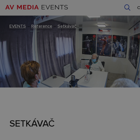
EVENTS
–
Reference
–
Setkávač
SETKÁVAČ