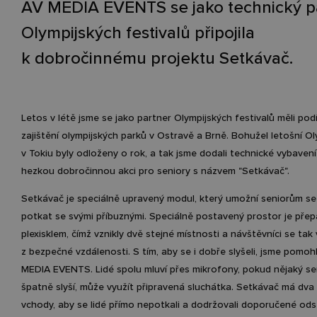
AV MEDIA EVENTS se jako technický p
Olympijských festivalů připojila
k dobročinnému projektu Setkávač.
Letos v létě jsme se jako partner Olympijských festivalů měli podí
zajištění olympijských parků v Ostravě a Brně. Bohužel letošní Ol
v Tokiu byly odloženy o rok, a tak jsme dodali technické vybaven
hezkou dobročinnou akci pro seniory s názvem "Setkávač".
Setkávač je speciálně upravený modul, který umožní seniorům s
potkat se svými příbuznými. Speciálně postavený prostor je pře
plexisklem, čímž vznikly dvě stejné místnosti a návštěvníci se tak 
z bezpečné vzdálenosti. S tím, aby se i dobře slyšeli, jsme pomoh
MEDIA EVENTS. Lidé spolu mluví přes mikrofony, pokud nějaký s
špatně slyší, může využít připravená sluchátka. Setkávač má dv
vchody, aby se lidé přímo nepotkali a dodržovali doporučené ods