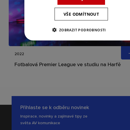
VŠE ODMÍTNOUT
ZOBRAZIT PODROBNOSTI
2022
Fotbalová Premier League ve studiu na Harfě
Přihlaste se k odběru novinek
Inspirace, novinky a zajímavé tipy ze
světa AV komunikace