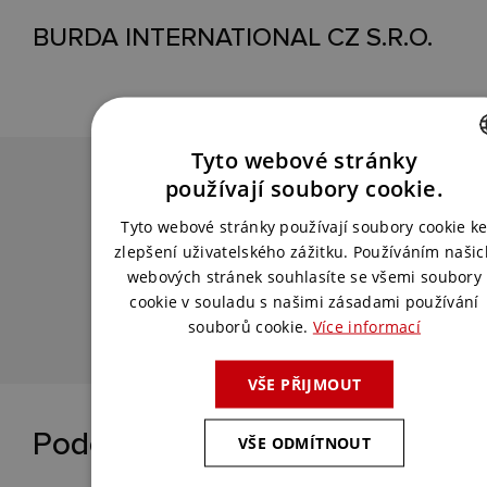
BURDA INTERNATIONAL CZ S.R.O.
Tyto webové stránky
Chcete podobnou akci?
CZECH
používají soubory cookie.
ENGLISH
Tyto webové stránky používají soubory cookie k
Spojte se s námi a my pro vás vymyslíme
zlepšení uživatelského zážitku. Používáním našic
to nejlepší řešení.
webových stránek souhlasíte se všemi soubory
cookie v souladu s našimi zásadami používání
souborů cookie.
Více informací
KONTAKTUJTE NÁS
VŠE PŘIJMOUT
Podobné reference
VŠE ODMÍTNOUT