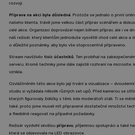
rozvoji.
Příprava na akci byla důsledná
. Protože se jednalo o první onlin
našeho klienta, trávili jsme velkou část příprav scénářem a disku
celé akce. Organizaci doprovázel nejen během příprav, ale i ve d
náš režisér, který klientům jednoduše vysvětlil chod celé akce a d
o důležité poznámky, aby bylo vše stoprocentně připraveno.
Stream navštívilo
tisíc účastníků
. Ten probíhal na zabezpečené
serveru. Kromě techniky jsme dále zajistili rozhraní na microsite, 
vznikla.
Ozvláštněním této akce bylo její trvání a vizualizace – dvoudenní
studiu si vyžádala několik různých set-upů. Před kamerou se stříd
kterých figurovaly židličky s těmi, kde moderátoři stáli. Ti se měni
také, proto jsme museli mít připravené dostatečné množství tec
a flexibilně reagovat na případné požadavky.
Režisér vyzdvihl skvělou
přípravu
, příjemnou spolupráci a také h
která se objevovala na LED obrazovce.