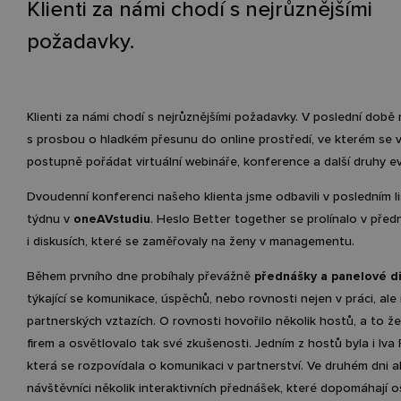
Klienti za námi chodí s nejrůznějšími
požadavky.
Klienti za námi chodí s nejrůznějšími požadavky. V poslední době 
s prosbou o hladkém přesunu do online prostředí, ve kterém se v
postupně pořádat virtuální webináře, konference a další druhy e
Dvoudenní konferenci našeho klienta jsme odbavili v posledním 
týdnu v
oneAVstudiu
. Heslo Better together se prolínalo v pře
i diskusích, které se zaměřovaly na ženy v managementu.
Během prvního dne probíhaly převážně
přednášky a panelové d
týkající se komunikace, úspěchů, nebo rovnosti nejen v práci, ale i
partnerských vztazích. O rovnosti hovořilo několik hostů, a to že
firem a osvětlovalo tak své zkušenosti. Jedním z hostů byla i Iva
která se rozpovídala o komunikaci v partnerství. Ve druhém dni a
návštěvníci několik interaktivních přednášek, které dopomáhají 