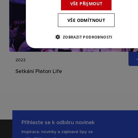
VŠE PŘIJMOUT
VŠE ODMÍTNOUT
ZOBRAZIT PODROBNOSTI
2022
Setkání Platon Life
Přihlaste se k odběru novinek
Inspirace, novinky a zajímavé tipy ze