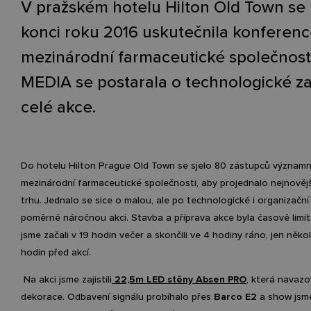
V pražském hotelu Hilton Old Town se
konci roku 2016 uskutečnila konferen
mezinárodní farmaceutické společnost
MEDIA se postarala o technologické zaj
celé akce.
Do hotelu Hilton Prague Old Town se sjelo 80 zástupců význam
mezinárodní farmaceutické společnosti, aby projednalo nejnovějš
trhu. Jednalo se sice o malou, ale po technologické i organizační
poměrně náročnou akci. Stavba a příprava akce byla časově limit
jsme začali v 19 hodin večer a skončili ve 4 hodiny ráno, jen něko
hodin před akcí.
Na akci jsme zajistili
22,5m LED stěny Absen PRO
, která navazo
dekorace. Odbavení signálu probíhalo přes
Barco E2
a show jsme 