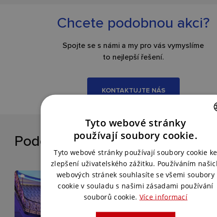
Chcete podobnou akci?
Spojte se s námi a my pro vás vymyslíme
to nejlepší řešení.
KONTAKTUJTE NÁS
Tyto webové stránky
CZECH
používají soubory cookie.
Podobné reference
ENGLISH
Tyto webové stránky používají soubory cookie k
zlepšení uživatelského zážitku. Používáním našic
webových stránek souhlasíte se všemi soubory
cookie v souladu s našimi zásadami používání
souborů cookie.
Více informací