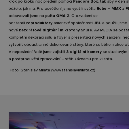
krok po kroku noc předem pomocí
Pandora Box
, tak aby v den 
běželo, jak má. Pro osvětlení jsme využili světla
Robe – MMX a Fl
odbavovali jsme na
pultu GMA 2
. O ozvučení se
postarali
reproduktory
americké společnosti
JBL
a použili jsme
nové
bezdrátové digitální mikrofony Shure
. AV MEDIA se posta
kompletní dekoraci sálu a foyer s prezentací nových zařízení, nec
vytvořit oboustranně dekorované stěny, které se během akce ot
V neposlední řadě jsme zajistili
3 digitální kamery
se studiovým
a postprodukční zpracování – střih záznamu pro klienta.
Foto: Stanislav Milata (
www.stanislavmilata.cz
)