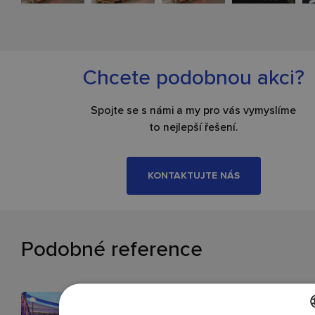
Chcete podobnou akci?
Spojte se s námi a my pro vás vymyslíme
to nejlepší řešení.
KONTAKTUJTE NÁS
Podobné reference