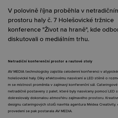
V polovině října proběhla v netradiční
prostoru haly č. 7 Holešovické tržnice
konference "Život na hraně", kde odbor
diskutovali o mediálním trhu.
Netradiční konferenční prostor a rautové stoly
AV MEDIA technologicky zajistila celodenní konferenci v atypick
holešovické haly. Díky efektovému nasvícení a LED stěně o rozm
m se místnost proměnila v zajímavý konferenční sál. Cateringové 
netradičně postaveny z palet, které byly nasvíceny pomocí LED s
dokreslovaly dokonalou atmosféru zajímavého prostoru. Kreativ
designu cateringových stolů navrhla agentura Médea Creativity, 
provedení se pak postarala AV MEDIA.