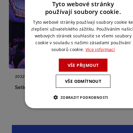
Tyto webové stránky
CZECH
používají soubory cookie.
ENGLISH
Tyto webové stránky používají soubory cookie k
zlepšení uživatelského zážitku. Používáním našic
webových stránek souhlasíte se všemi soubory
cookie v souladu s našimi zásadami používání
souborů cookie.
Více informací
VŠE PŘIJMOUT
2022
VŠE ODMÍTNOUT
Setkání Platon Life
ZOBRAZIT PODROBNOSTI