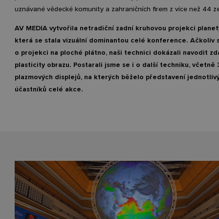
uznávané vědecké komunity a zahraničních firem z více než 44 z
AV MEDIA vytvořila netradiční zadní kruhovou projekci plane
která se stala vizuální dominantou celé konference. Ačkoliv 
o projekci na ploché plátno, naši technici dokázali navodit zd
plasticity obrazu. Postarali jsme se i o další techniku, včetně
plazmových displejů, na kterých běželo představení jednotliv
účastníků celé akce.