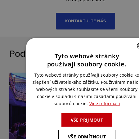
KONTAKTUJTE NÁS
Podobné reference
Tyto webové stránky
CZECH
používají soubory cookie.
ENGLISH
Tyto webové stránky používají soubory cookie k
zlepšení uživatelského zážitku. Používáním našic
webových stránek souhlasíte se všemi soubory
cookie v souladu s našimi zásadami používání
souborů cookie.
Více informací
VŠE PŘIJMOUT
VŠE ODMÍTNOUT