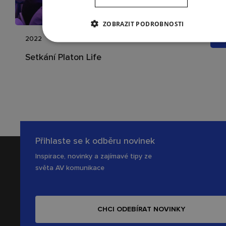
ZOBRAZIT PODROBNOSTI
2022
Setkání Platon Life
Přihlaste se k odběru novinek
Inspirace, novinky a zajímavé tipy ze
světa AV komunikace
CHCI ODEBÍRAT NOVINKY