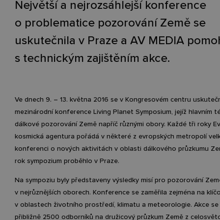
Největší a nejrozsáhlejší konference
o problematice pozorování Země se
uskutečnila v Praze a AV MEDIA pomo
s technickým zajištěním akce.
Ve dnech 9. – 13. května 2016 se v Kongresovém centru uskutečn
mezinárodní konference Living Planet Symposium, jejíž hlavním 
dálkové pozorování Země napříč různými obory. Každé tři roky E
kosmická agentura pořádá v některé z evropských metropolí vel
konferenci o nových aktivitách v oblasti dálkového průzkumu Z
rok sympozium proběhlo v Praze.
Na sympoziu byly představeny výsledky misí pro pozorování Zem
v nejrůznějších oborech. Konference se zaměřila zejména na klí
v oblastech životního prostředí, klimatu a meteorologie. Akce se
přibližně 2500 odborníků na družicový průzkum Země z celosvět