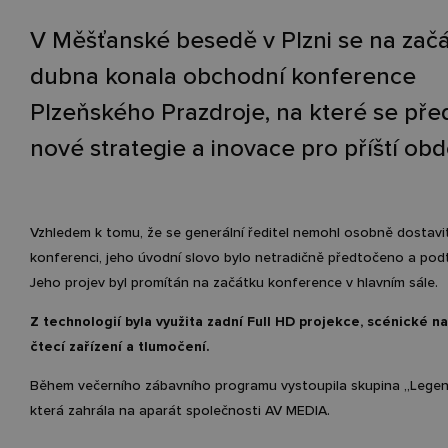
V Měšťanské besedě v Plzni se na zač
dubna konala obchodní konference
Plzeňského Prazdroje, na které se před
nové strategie a inovace pro příští obd
Vzhledem k tomu, že se generální ředitel nemohl osobně dostavi
konferenci, jeho úvodní slovo bylo netradičně předtočeno a pod
Jeho projev byl promítán na začátku konference v hlavním sále.
Z technologií byla využita zadní Full HD projekce, scénické na
čtecí zařízení a tlumočení.
Během večerního zábavního programu vystoupila skupina „Legend
která zahrála na aparát společnosti AV MEDIA.