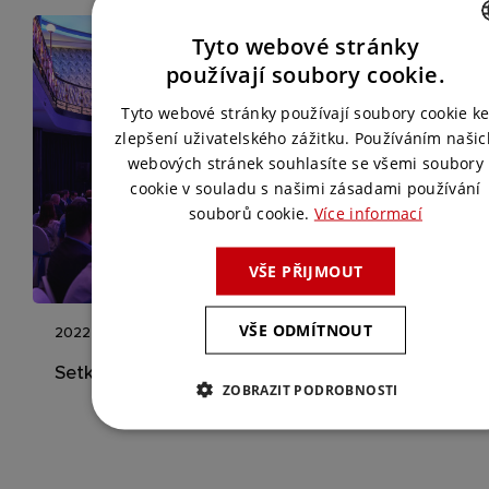
Tyto webové stránky
CZECH
používají soubory cookie.
ENGLISH
Tyto webové stránky používají soubory cookie k
zlepšení uživatelského zážitku. Používáním našic
webových stránek souhlasíte se všemi soubory
cookie v souladu s našimi zásadami používání
souborů cookie.
Více informací
VŠE PŘIJMOUT
VŠE ODMÍTNOUT
2022
Setkání Platon Life
ZOBRAZIT PODROBNOSTI