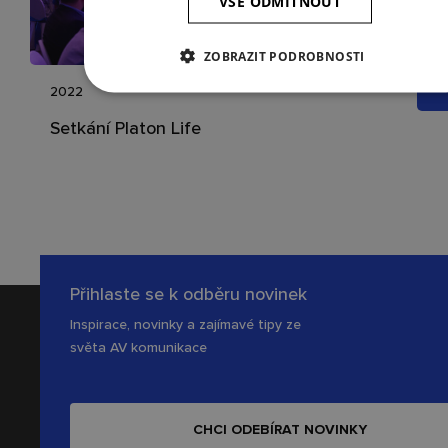
VŠE ODMÍTNOUT
ZOBRAZIT PODROBNOSTI
2022
Setkání Platon Life
Přihlaste se k odběru novinek
Inspirace, novinky a zajímavé tipy ze
světa AV komunikace
CHCI ODEBÍRAT NOVINKY