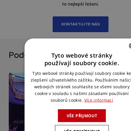
to nejlepší řešení.
KONTAKTUJTE NÁS
Podobné reference
Tyto webové stránky
CZECH
používají soubory cookie.
ENGLISH
Tyto webové stránky používají soubory cookie k
zlepšení uživatelského zážitku. Používáním našic
webových stránek souhlasíte se všemi soubory
cookie v souladu s našimi zásadami používání
souborů cookie.
Více informací
VŠE PŘIJMOUT