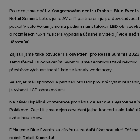
Po roce jsme opět v
Kongresovém centru Praha
s
Blue Events
Retail Summit. Letos jsme AV a IT partnerem již po devětadvacát
pecka! V sále Forum jsme na pódium nainstalovali
LED obrazovk
o rozměrech 16x4 m, která vypadala úžasně a vidělo jí
více než 
účastníků
.
Zajistili jsme také
ozvučení
a
osvětlení
pro
Retail Summit 2023
samozřejmě i s odbavením. Vybavili jsme technikou také několik
přestávkových místností, kde se konaly workshopy.
Ve foyer měli sponzoři a partneři prostor pro své výstavní stánk
je vybavili LCD obrazovkami.
Na závěr úspěšné konference proběhla
galashow s vystoupení
Polákové. Zajistili jsme nejen ozvučení jejího koncertu ale také 
světelnou show.
Děkujeme Blue Events za důvěru a za další úžasnou akci! Těšíme 
ročník Retail Summitu!