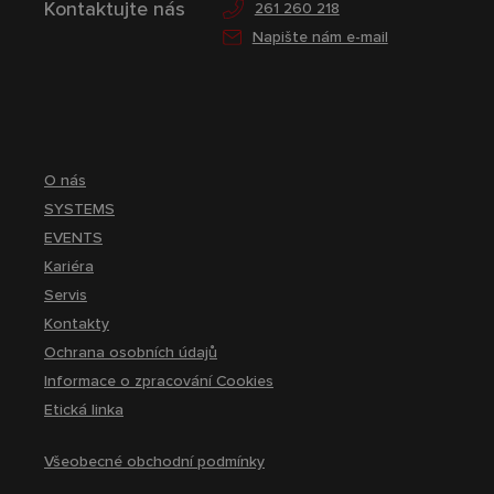
Kontaktujte nás
261 260 218
Napište nám e-mail
O nás
SYSTEMS
EVENTS
Kariéra
Servis
Kontakty
Ochrana osobních údajů
Informace o zpracování Cookies
Etická linka
Všeobecné obchodní podmínky