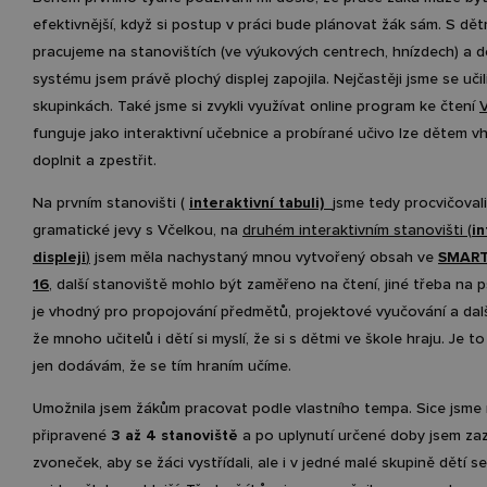
efektivnější, když si postup v práci bude plánovat žák sám. S dě
pracujeme na stanovištích (ve výukových centrech, hnízdech) a 
systému jsem právě plochý displej zapojila. Nejčastěji jsme se učil
skupinkách. Také jsme si zvykli využívat online program ke čtení
V
funguje jako interaktivní učebnice a probírané učivo lze dětem 
doplnit a zpestřit.
Na prvním stanovišti (
inter
aktivní tabuli)
jsme tedy procvičovali
gramatické jevy s Včelkou, na
druhém interaktivním stanovišti (
in
displeji
)
jsem měla nachystaný mnou vytvořený obsah ve
SMART
16
, další stanoviště mohlo být zaměřeno na čtení, jiné třeba na 
je vhodný pro propojování předmětů, projektové vyučování a dalš
že mnoho učitelů i dětí si myslí, že si s dětmi ve škole hraju. Je to
jen dodávám, že se tím hraním učíme.
Umožnila jsem žákům pracovat podle vlastního tempa. Sice jsme 
připravené
3 až 4 stanoviště
a po uplynutí určené doby jsem zaz
zvoneček, aby se žáci vystřídali, ale i v jedné malé skupině dětí s