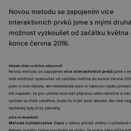
Novou metodu se zapojením více
interaktivních prvků jsme s mými druh
možnost vyzkoušet od začátku května
konce června 2016.
Metoda výuky se dvěma zobrazovači
Novou metodu se zapojením
více interaktivních prvků
jsme s m
měli možnost vyzkoušet od začátku května do konce června 2016
jsem o tom slyšela, ale nedokázala jsem si takovou výuku předst
mě napadlo, že pro učitele musí být příprava velmi náročná a než
systém ve třídě zaběhne, bude to trvat dost dlouho. Ale obě neg
myšlenky byly brzy zahnány.
práce ve skupinkách
Metoda Collaborative Class
s sebou přináší změnu v učitelově 
Během prvního týdne používání mi došlo, že práce žáka může b