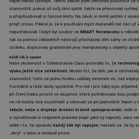
najde někdo rychlejší. Těmto žákům jsem umožnila posunout se n
stanoviště, pokud už svůj úkol splnili, takže se přesouvali rychleji
a přizpůsobovali si časové limity. Na závěr si mohli jedním z výuk
projít znovu. Pěkné je, že k používání mých materiálů mě žáci už
nepotřebovali. I když byl soubor ve
SMART Notebooku
o několik
tak za pomoci základních nástrojů přecházely děti samy ze strán
stránku, dopisovaly gramatické jevy, manipulovaly s objekty apod
Každý žák je zapojen
Naše zkušenost s Collaborative Class potvrdila to, že
technolog
výuku ještě více zefektivnit
. Musím říct, že děti, jak si obcháze
stanoviště, toho za jednu hodinu udělaly mnohem víc, než kdybyc
frontálně a řešili úkoly společně. Pro mě i pro žáky bylo příjemné,
při čtení (nebo prostě ve skupince, která potřebovala mou podpo
na ně mohla více soustředit a věnovat se jim jednotlivě. Navíc u
tabule, nebo u displeje druháci krásně spolupracovali
, radili si
a vysvětlovali si vzájemně pravidla (např. jaké i/y napsat). Jako vel
vidím i to, že opravdu
každý žák byl zapojen
, nestalo se, že by 
„skryl“ v davu a nedával pozor.