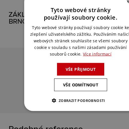
Tyto webové stránky
ZÁKLADNÍ ŠKOLA BOTANICKÁ,
CZECH
používají soubory cookie.
BRNO
ENGLISH
Tyto webové stránky používají soubory cookie k
zlepšení uživatelského zážitku. Používáním našic
webových stránek souhlasíte se všemi soubory
cookie v souladu s našimi zásadami používání
souborů cookie.
Více informací
Chcete podobné řešení?
VŠE PŘIJMOUT
Spojte se s námi a my pro vás vymyslíme
to nejlepší řešení.
VŠE ODMÍTNOUT
KONTAKTUJTE NÁS
ZOBRAZIT PODROBNOSTI