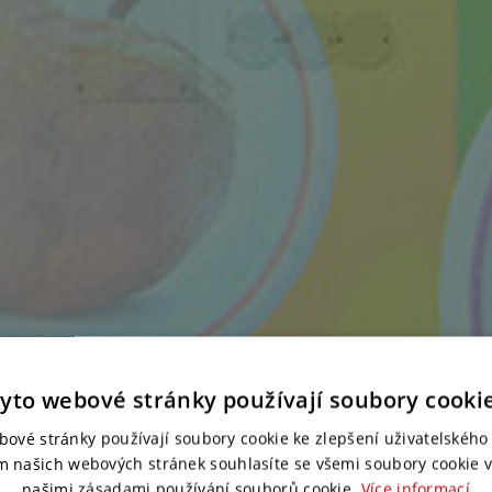
yto webové stránky používají soubory cooki
bové stránky používají soubory cookie ke zlepšení uživatelského 
m našich webových stránek souhlasíte se všemi soubory cookie v
našimi zásadami používání souborů cookie.
Více informací