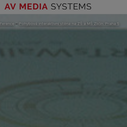
ference
–
Pohybová interaktivní stěna na ZŠ a MŠ Zličín, Praha 5