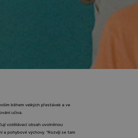
devším během velkých přestávek a ve
ování učiva.
vičují vzdělávací obsah uvolněnou
ní a pohybové výchovy. "Rozvíjí se tam