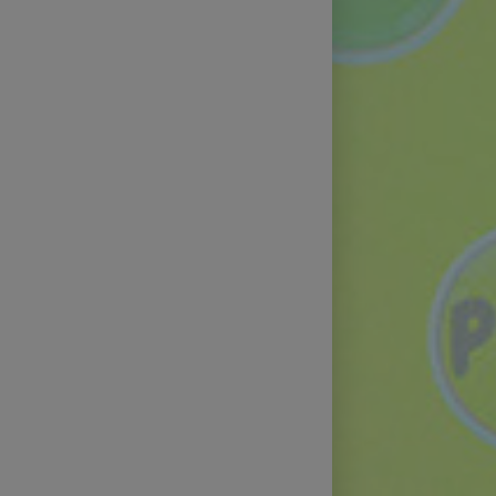
Postprodukce a studia
Klubová a letní kina