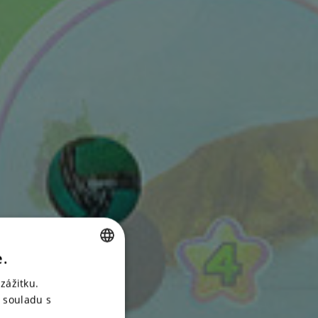
e.
CZECH
zážitku.
ENGLISH
 souladu s