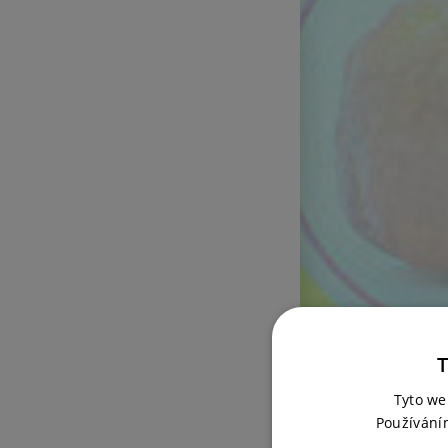
T
Tyto we
Používání