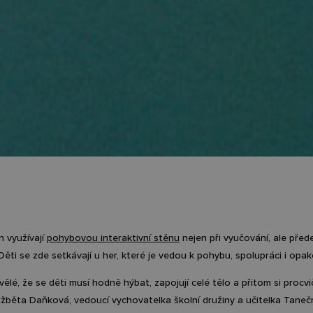
n využívají
pohybovou interaktivní stěnu
nejen při vyučování, ale pře
 Děti se zde setkávají u her, které je vedou k pohybu, spolupráci i opak
vělé, že se děti musí hodně hýbat, zapojují celé tělo a přitom si proc
lžběta Daňková, vedoucí vychovatelka školní družiny a učitelka Taneč